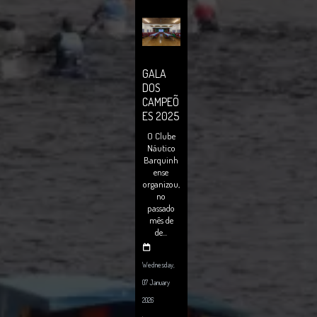
GALA
DOS
CAMPEÕ
ES 2025
O Clube
Náutico
Barquinh
ense
organizou,
no
passado
mês de
de...
Wednesday,
07 January
2026