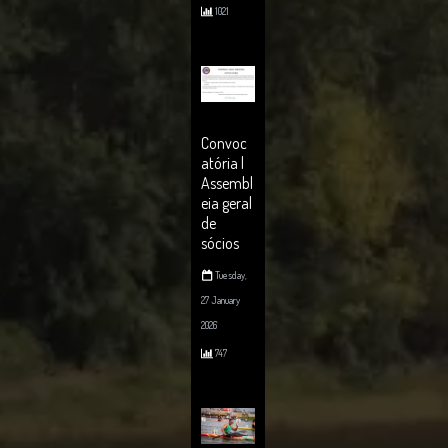
102
1021
5
Convoc
atória |
Assembl
eia geral
de
sócios
Tuesday,
27 January
2026
747