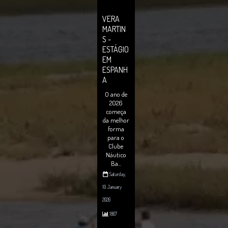
VERA
MARTIN
S -
ESTÁGIO
EM
ESPANH
A
O ano de
2026
começa
da melhor
forma
para o
Clube
Náutico
Ba...
Saturday,
10 January
2026
1867