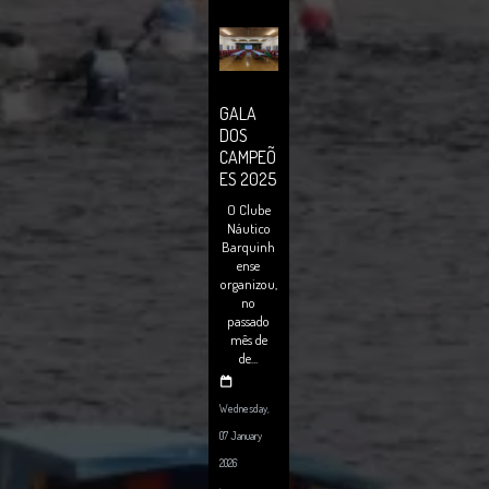
GALA
DOS
CAMPEÕ
ES 2025
O Clube
Náutico
Barquinh
ense
organizou,
no
passado
mês de
de...
Wednesday,
07 January
2026