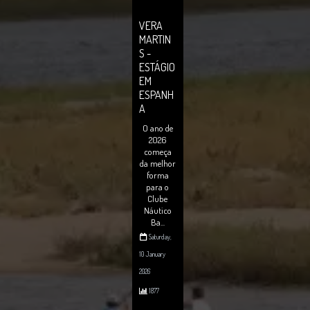
VERA
MARTIN
S -
ESTÁGIO
EM
ESPANH
A
O ano de
2026
começa
da melhor
forma
para o
Clube
Náutico
Ba...
Saturday,
10 January
2026
1877