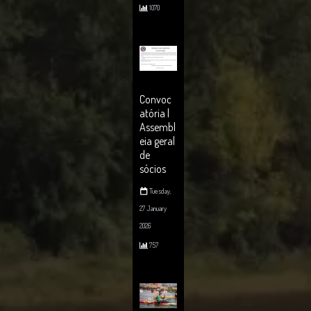
103
1070
8
Convoc
atória |
Assembl
eia geral
de
sócios
Tuesday,
27 January
2026
757